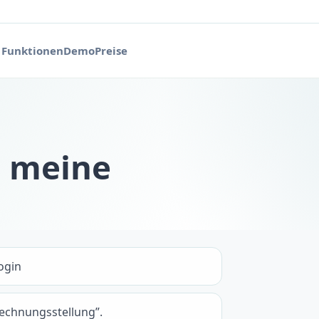
Funktionen
Demo
Preise
h meine
ogin
echnungsstellung”.