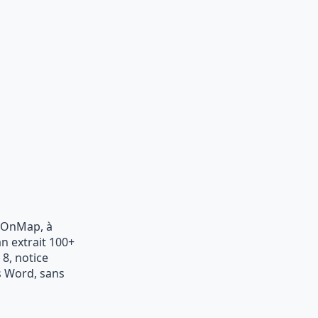
alOnMap, à
n extrait 100+
 8, notice
s Word, sans