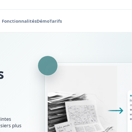
Fonctionnalités
Démo
Tarifs
s
aintes
siers plus