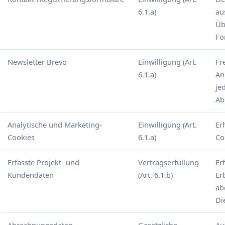
6.1.a)
au
Üb
Fo
Newsletter Brevo
Einwilligung (Art.
Fr
6.1.a)
An
je
Ab
Analytische und Marketing-
Einwilligung (Art.
Er
Cookies
6.1.a)
Co
Erfasste Projekt- und
Vertragserfüllung
Er
Kundendaten
(Art. 6.1.b)
Er
ab
Di