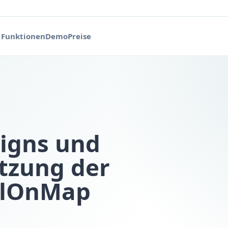
Funktionen
Demo
Preise
igns und
utzung der
alOnMap