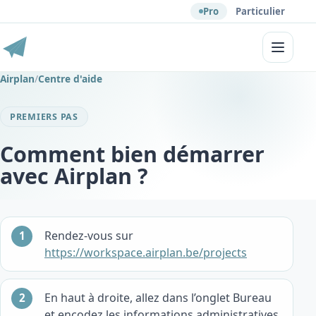
Pro
Particulier
Menu
Airplan
/
Centre d'aide
PREMIERS PAS
Comment bien démarrer
avec Airplan ?
Rendez-vous sur
https://workspace.airplan.be/projects
En haut à droite, allez dans l’onglet Bureau
et encodez les informations administratives