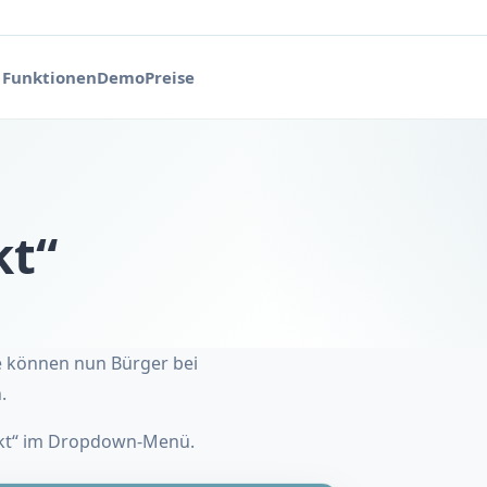
Funktionen
Demo
Preise
kt“
e können nun Bürger bei
.
tekt“ im Dropdown-Menü.