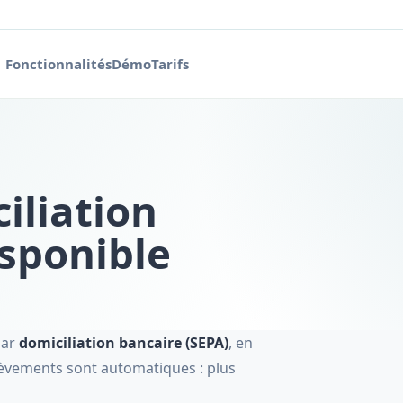
Fonctionnalités
Démo
Tarifs
iliation
isponible
par
domiciliation bancaire (SEPA)
, en
élèvements sont automatiques : plus