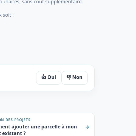
souhaites, sans coût supplémentaire.
 soit :
👍 Oui
👎 Non
ON DES PROJETS
nt ajouter une parcelle à mon
→
t existant ?